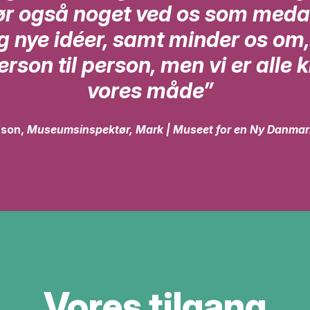
ør også noget ved os som meda
 nye idéer, samt minder os om, 
person til person, men vi er alle 
vores måde”
fson,
Museumsinspektør,
Mark | Museet for en Ny Danmar
Vores tilgang