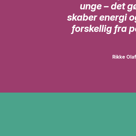
unge – det g
skaber energi og
forskellig fra 
Rikke Ola