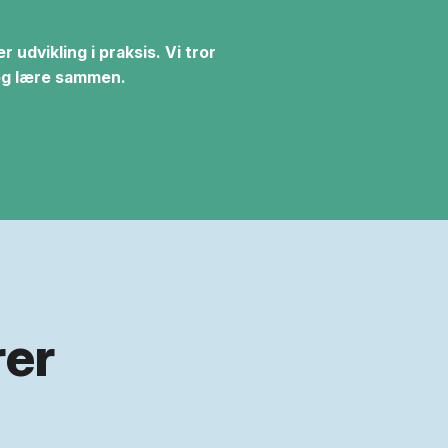
udvikling i praksis. Vi tror
 og lære sammen.
rer