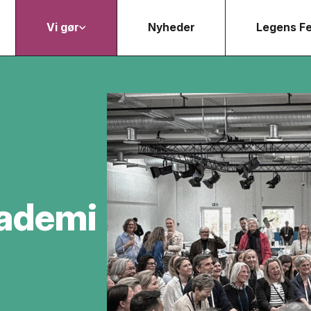
Vi gør
Nyheder
Legens Fe
ademi