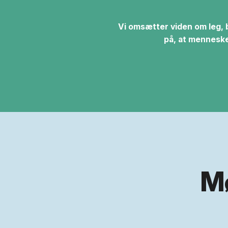
Vi omsætter viden om leg, b
på, at menneske
Mø