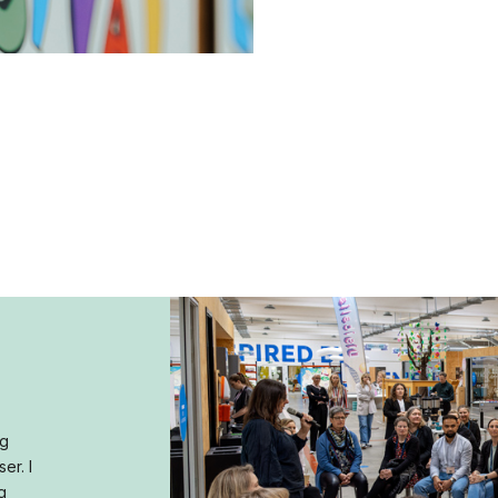
ng
er. I
g