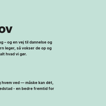
jov
ng – og en vej til dannelse og
børn leger, så vokser de op og
alt hvad vi gør.
Og hvem ved — måske kan dét,
vedstad - en bedre fremtid for