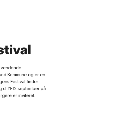
tival
agevendende
llund Kommune og er en
egens Festival finder
 og d. 11-12 september på
orgere er inviteret.