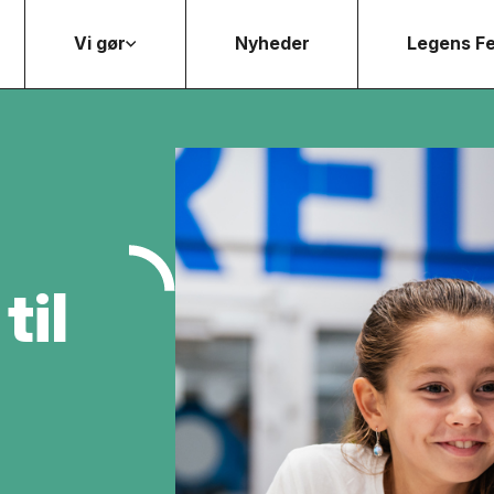
Vi gør
Nyheder
Legens Fe
il