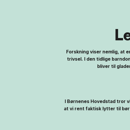
Le
Forskning viser nemlig, at en
trivsel. I den tidlige barndo
bliver til glad
I Børnenes Hovedstad tror v
at vi rent faktisk lytter til