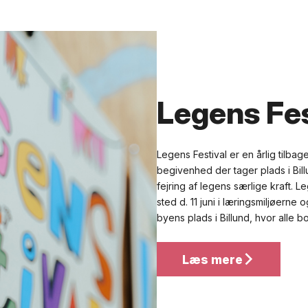
Legens Fes
Legens Festival er en årlig tilb
begivenhed der tager plads i Bi
fejring af legens særlige kraft. L
sted d. 11 juni i læringsmiljøerne
byens plads i Billund, hvor alle b
Læs mere