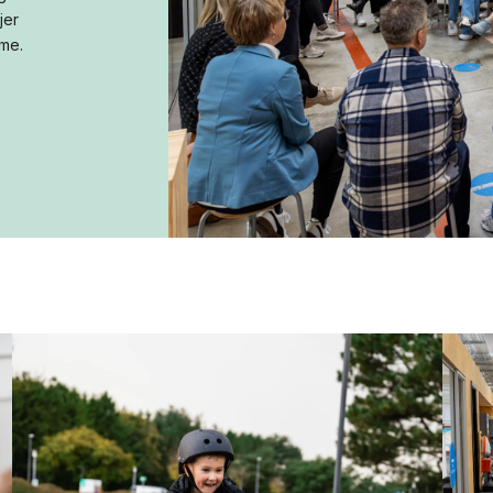
jer
me.