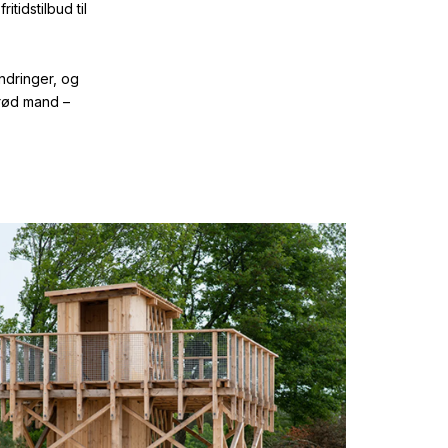
tidstilbud til
ndringer, og
 rød mand –