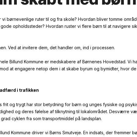
vi børnevenlige ruter til og fra skole? Hvordan bliver tomme område
gode opholdssteder? Hvordan ruster vi flere børn til at navigere sikk
en. Ved at invitere dem, det handler om, ind i processen.
 hele Billund Kommune er medskabere af Børnenes Hovedstad. Vi h
t mod at engagere netop dem i at skabe byrum og bymidter, hvor de 
.
 adfærd i trafikken
 frit og trygt har stor betydning for børn og unges fysiske og psyk
ighed og deres følelse af tilknytning til lokalområdet. Desværre v
 grad cyklen fra som transportmiddel på landsplan.
lund Kommune driver vi Børns Smutveje. En indsats, der fremmer b