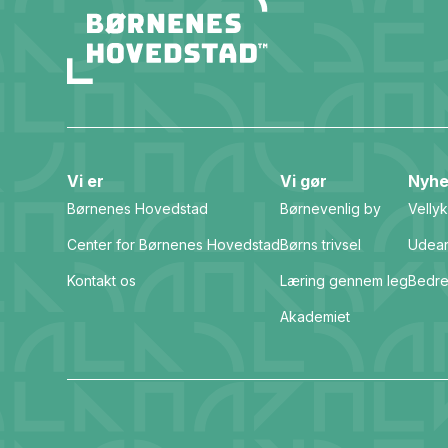
Vi er
Vi gør
Nyhe
Børnenes Hovedstad
Børnevenlig by
Vellyk
Center for Børnenes Hovedstad
Børns trivsel
Udear
Kontakt os
Læring gennem leg
Bedre
Akademiet