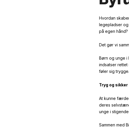
Hvordan skaber 
legepladser og 
på egen hånd?
Det gør vi samm
Børn og unge i
indsatser rette
føler sig trygge
Tryg og sikker
At kunne færdes
deres selvstænd
unge i stigende
Sammen med Bil