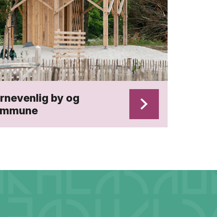
rnevenlig by og
ommune