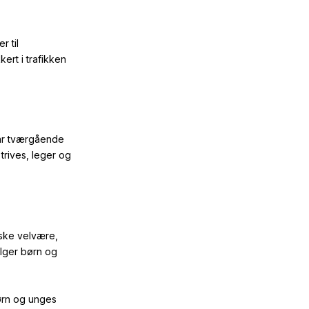
r til
ert i trafikken
ar tværgående
trives, leger og
iske velvære,
ælger børn og
ørn og unges