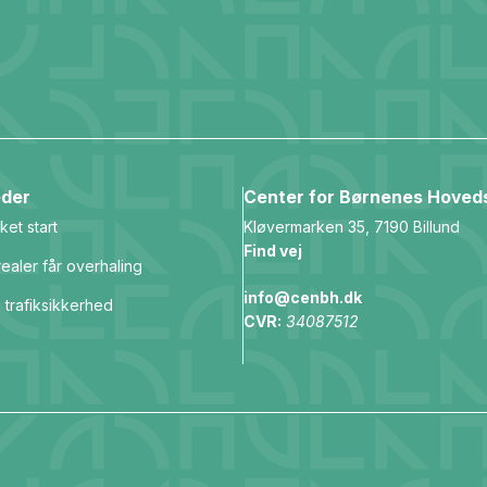
der
Center for Børnenes Hoved
ket start
Kløvermarken 35, 7190 Billund
Find vej
ealer får overhaling
info@cenbh.dk
 trafiksikkerhed
CVR:
34087512