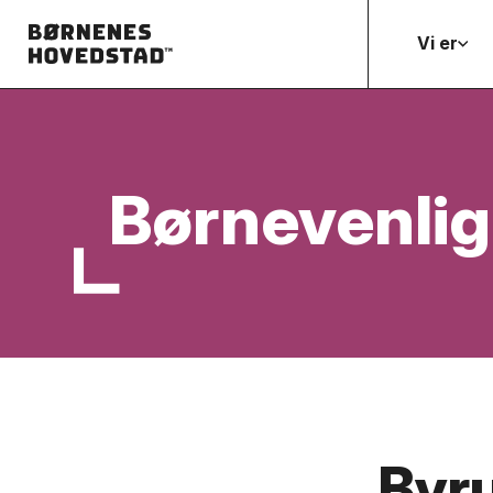
Vi er
Børnevenlig
Byr