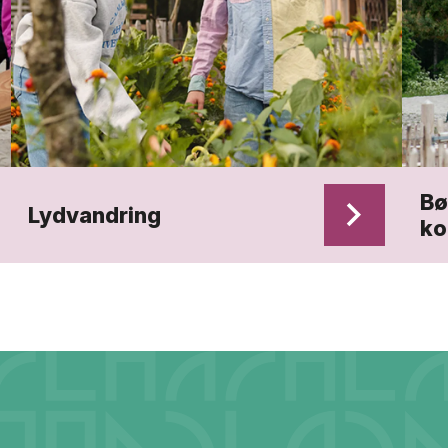
Bø
Lydvandring
k