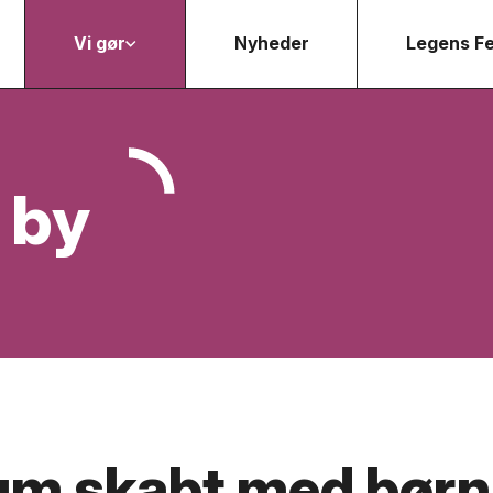
Vi gør
Nyheder
Legens Fe
 by
um skabt med børn