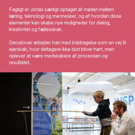
Fagligt er Jonas særligt optaget af mødet mellem
læring, teknologi og mennesker, og af hvordan disse
elementer kan skabe nye muligheder for dialog,
kreativitet og fællesskab.
Derudover arbejder han med inddragelse som en vej til
ejerskab, hvor deltagere ikke blot bliver hørt, men
oplever at være
medskabere
af processen og
resultatet.