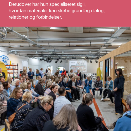
Derudover har
hun specialiseret sig i,
hvordan
materialer
kan skabe
grundlag
dialog,
relation
er
og forbindelse
r.