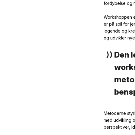
fordybelse
og
Workshoppen
er på spil
for je
legende
og kre
og
udvikler
nye
Den l
works
metod
bensp
Metoderne
sty
med udvikling o
perspektiver, id