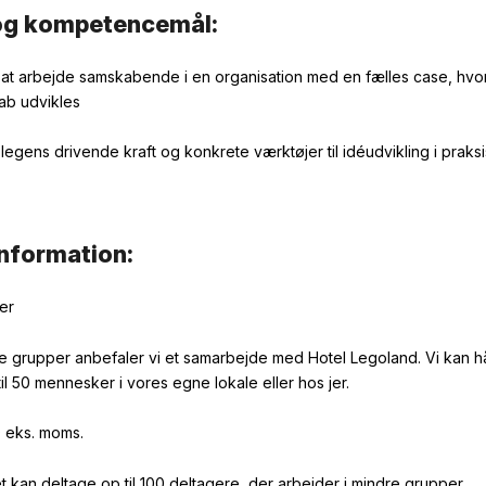
og kompetencemål:
d at arbejde samskabende
i en organisation
med en
fælles
case
,
hvo
kab
udvikles
legens drivende kraft
og
konkrete værktøjer til
idéudvikling i praks
information:
mer
e grupper anbefaler vi et samarbejde med Hotel Legoland. Vi kan 
il 50 mennesker i vores egne lokale eller hos jer.
0
eks.
moms
.
 kan deltage op til
100 deltagere, der arbejder i mindre grupper