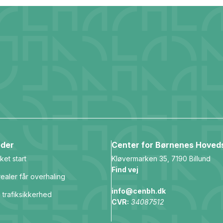
der
Center for Børnenes Hoved
ket start
Kløvermarken 35, 7190 Billund
Find vej
ealer får overhaling
info@cenbh.dk
 trafiksikkerhed
CVR:
34087512