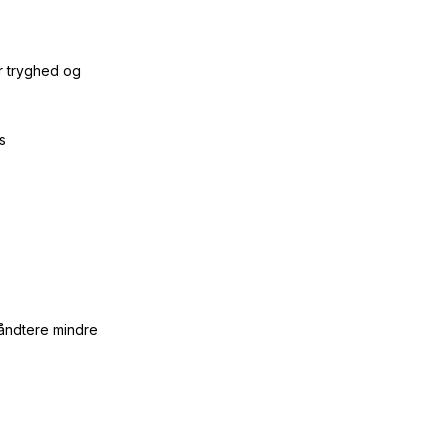
r tryghed og
is
håndtere mindre