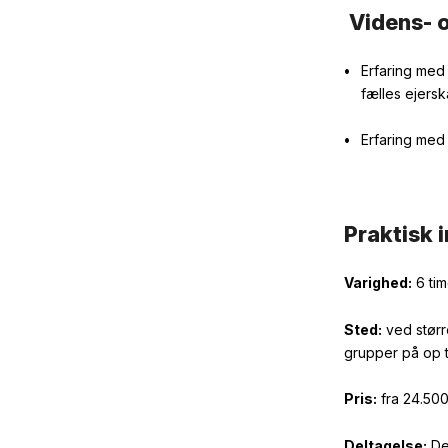
Videns- 
Erfaring me
fælles ejers
Erfaring med
Praktisk 
Varighed:
6
ti
Sted:
ved størr
grupper på op t
Pris:
fra
24.50
Deltagelse:
Det