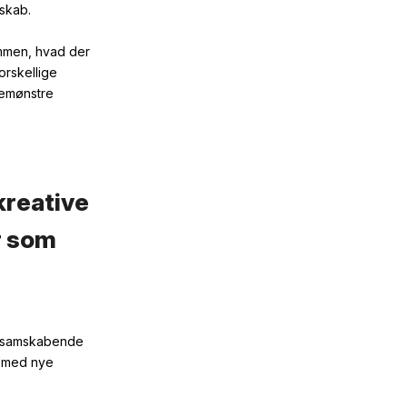
rskab.
mmen,
hvad der
orskellige
emønstre
kreative
r som
e samskabende
n med nye