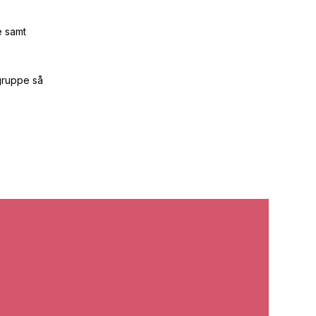
e samt
lgruppe så