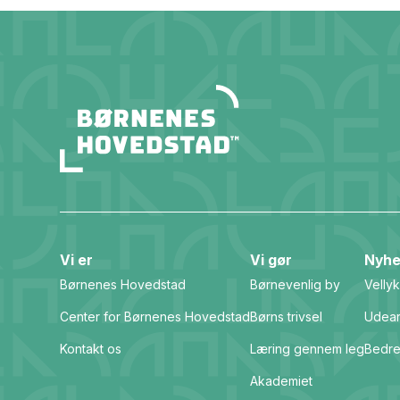
Vi er
Vi gør
Nyhe
Børnenes Hovedstad
Børnevenlig by
Vellyk
Center for Børnenes Hovedstad
Børns trivsel
Udear
Kontakt os
Læring gennem leg
Bedre
Akademiet