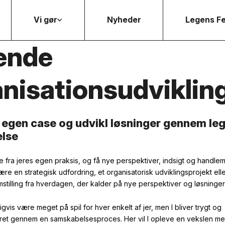
Vi gør
Nyheder
Legens Fe
ende
nisationsudviklin
egen case og udvikl løsninger gennem le
lse
se fra jeres egen praksis, og få nye perspektiver, indsigt og handl
være
en
strategisk udfordring,
et
organisatorisk
udviklingsprojekt
ell
stilling
fra
hverdagen
,
der
kalder på
nye perspektiver
og løsninger
igvis
være
meget på spil
for hver
enkel
t
af
jer,
men
I
bliver
trygt og
eret
gennem en samskabelsesproces. Her vil I
opleve
e
n vekslen
me