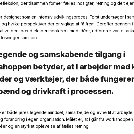
refleksion, der
tilsammen former fælles
indsigter, retning
og delt eje
er
designet
som en
intensiv udviklingsproces. Først
undersøger I sa
r
og hvilke perspektiver der er vigtige at få frem. Derefter gennem
f
ative
benspænd
eksperimenterer
I
med
idéer, udfordrer
vante tank
 løsninger
sammen.
egende og samskabende tilgang i
hoppen betyder, at I arbejder med 
er og værktøjer, der både fungere
ænd og drivkraft i processen.
rker både
jeres
legende mindset,
samarbejde
og evne til at arbejd
g forandring i egen organisation.
Målet er, at I går fra workshoppe
éer og en styrket oplevelse af fælles retning.