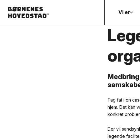
Vi er
Leg
orga
Medbring 
samskabe
Tag fat i en ca
hjem.
Det kan 
konkret
problem
Der
vil
sandsynl
legende
facilit