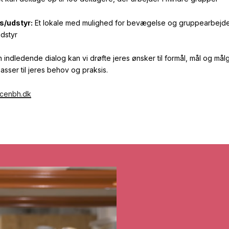
s/udstyr:
Et lokale med mulighed for bevægelse og gruppearbejd
udstyr
n indledende dialog kan vi drøfte jeres ønsker til formål, mål og må
ser til jeres behov og praksis.
cenbh.dk