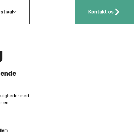
stival
Kontakt os
g
gende
emuligheder med
er en
.
llem